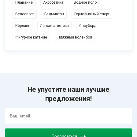
Плавание
Акробатика
Водное поло
свяжитесь с нами по номеру телефона +7 (495) 730-78-78 или
напишите нам на электронную почту
opn-space@opn-space.ru
,
Велоспорт
Бадминтон
Горнолыжный спорт
специалисты туристической компании Open Space помогут
Кёрлинг
Легкая атлетика
Сноуборд
сделать вам правильный выбор! Мы гарантируем высокий
уровень и качество. Опен Спэйс – ваш надежный партнёр в
Фигурное катание
Пляжный волейбол
спортивных путешествиях!
Не упустите наши лучшие
предложения!
Подписаться