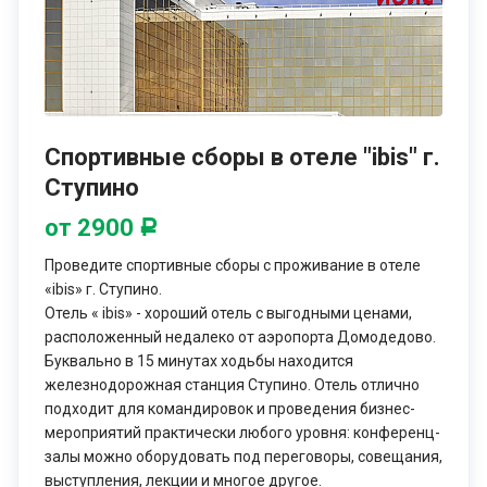
Туристическая компания Open Space имеет в своем
ассортименте лучшие проверенные предложения спортивных
баз и лагерей для проведения сборов по хоккею.
Представленные на нашем сайте варианты в полной мере
соответствуют всем существующим принципам качественной
подготовки хоккеистов, выступающих как на
Спортивные сборы в отеле "ibis" г.
профессиональном, так и на любительском уровне.
Ступино
Спортивные сборы, базы и лагеря по хоккею от Опен Спэйс
для детей и взрослых – это гарантия эффективного
от 2900
Р
тренировочного процесса и высоких спортивных результатов.
Проведите спортивные сборы с проживание в отеле
«ibis» г. Ступино.
Базы и лагеря для сборов по хоккею, предлагаемые нами для
Отель « ibis» - хороший отель с выгодными ценами,
своих клиентов, обладают всей необходимой
расположенный недалеко от аэропорта Домодедово.
инфраструктурой и инвентарем для занятий хоккеем,
Буквально в 15 минутах ходьбы находится
силовыми и общеразвивающими упражнениями. На всех
железнодорожная станция Ступино. Отель отлично
объектах из нашего каталога предоставляется полноценное
подходит для командировок и проведения бизнес-
питание и созданы условия для комфортабельного
мероприятий практически любого уровня: конференц-
проживания, что позволяет спортсменам не отвлекаться на
залы можно оборудовать под переговоры, совещания,
бытовые вопросы, а максимально посвящать своё время
выступления, лекции и многое другое.