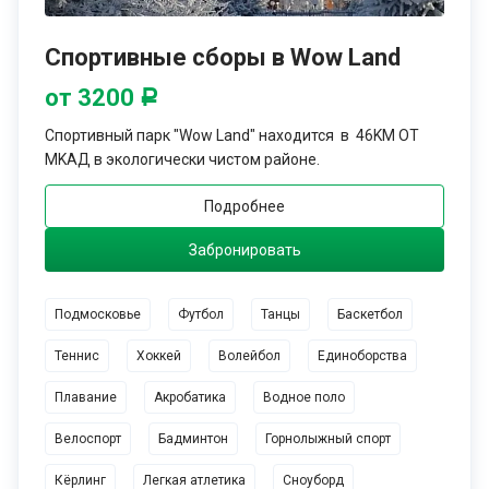
Спортивные сборы в Wow Land
от 3200
Р
Спортивный парк "Wow Land" нaходится в 46KM OT
MKAД в экологически чистом районе.
Подробнее
Забронировать
Подмосковье
Футбол
Танцы
Баскетбол
Теннис
Хоккей
Волейбол
Единоборства
Плавание
Акробатика
Водное поло
Велоспорт
Бадминтон
Горнолыжный спорт
Кёрлинг
Легкая атлетика
Сноуборд