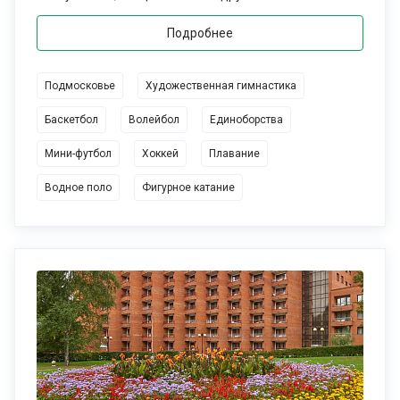
тренировкам. Кроме этого, всем участникам сборов по хоккею
Подробнее
доступны широкие возможности для отдыха, восстановления
и досуга, столь необходимые после тяжелых физических
нагрузок.
Подмосковье
Художественная гимнастика
Баскетбол
Волейбол
Единоборства
Узнать актуальную стоимость путевки в спортивный лагерь,
задать все интересующие вас вопросы по организации и
Мини-футбол
Хоккей
Плавание
проведению сборов по хоккею можно, позвонив нам по
номеру телефона +7 (495) 730-78-78 или написав на
Водное поло
Фигурное катание
электронную почту
opn-space@opn-space.ru
. Специалисты
туристической компании Open Space с радостью помогут вам
качественно спланировать свое спортивное путешествие!