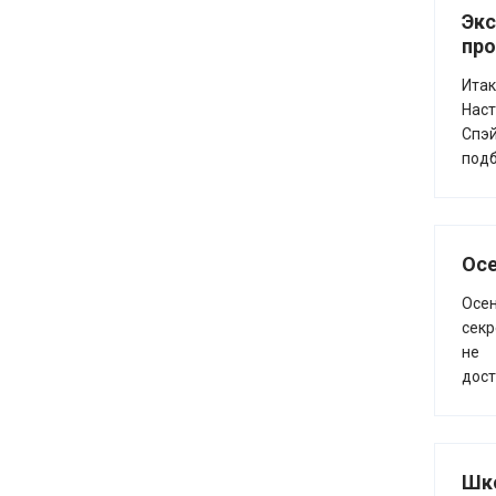
Экс
пр
Итак
Наст
Спэй
подб
Осе
Осен
секр
не 
дост
Шко