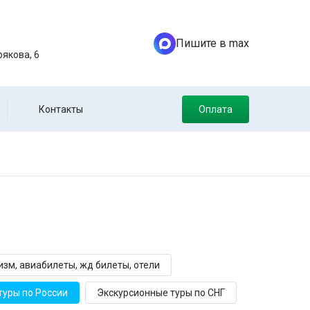
Пишите в max
якова, 6
Контакты
Оплата
зм, авиабилеты, жд билеты, отели
туры по России
Экскурсионные туры по СНГ