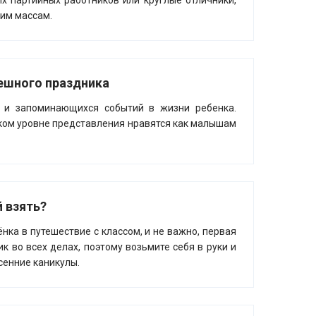
х партийных работников или круглые отличники,
ким массам.
пешного праздника
 и запоминающихся событий в жизни ребенка.
ком уровне представления нравятся как малышам
 взять?
нка в путешествие с классом, и не важно, первая
к во всех делах, поэтому возьмите себя в руки и
сенние каникулы.