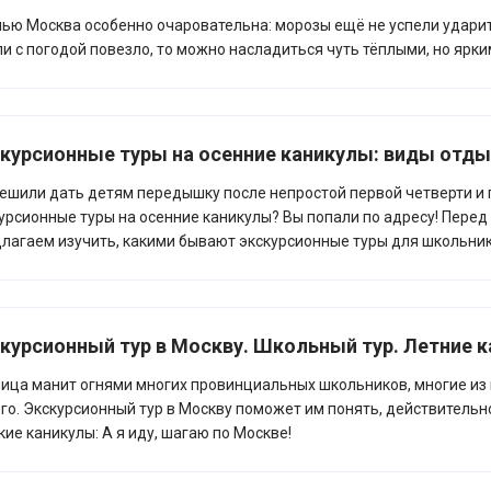
ью Москва особенно очаровательна: морозы ещё не успели ударит
ли с погодой повезло, то можно насладиться чуть тёплыми, но яр
курсионные туры на осенние каникулы: виды отды
ешили дать детям передышку после непростой первой четверти и
урсионные туры на осенние каникулы? Вы попали по адресу! Перед 
лагаем изучить, какими бывают экскурсионные туры для школьник
курсионный тур в Москву. Школьный тур. Летние к
ица манит огнями многих провинциальных школьников, многие из к
го. Экскурсионный тур в Москву поможет им понять, действительно
ие каникулы: А я иду, шагаю по Москве!