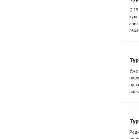
С 19
куль
зве
гера
Тур
Уже
ново
праз
силь
Тур
Роди