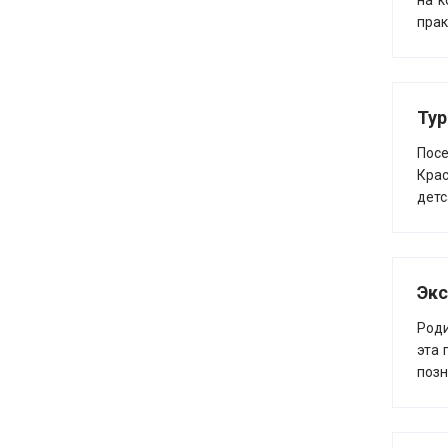
на к
прак
Тур
Пос
Крас
детс
Экс
Роди
эта 
позн