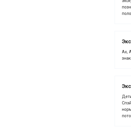
экс
позн
поло
Экс
Ах, 
знак
Экс
Дети
Спэй
норм
пото