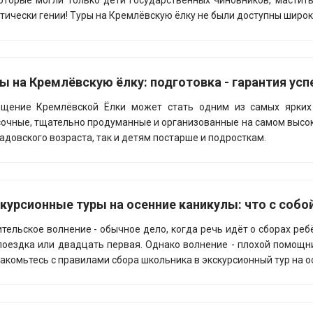
оторые могли только дети государственных чиновников, маститы
тически гении! Туры на Кремлёвскую ёлку не были доступны широ
ы на Кремлёвскую ёлку: подготовка - гарантия ус
ещение Кремлёвской Ёлки может стать одним из самых ярких
очные, тщательно продуманные и организованные на самом высо
адовского возраста, так и детям постарше и подросткам.
курсионные туры на осенние каникулы: что с собой
тельское волнение - обычное дело, когда речь идёт о сборах ребё
поездка или двадцать первая. Однако волнение - плохой помощни
акомьтесь с правилами сбора школьника в экскурсионный тур на о