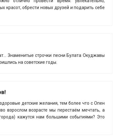
жно отлично провести время: увлекательно,
х красот, обрести новых друзей и подарить себе
жат… Знаменитые строчки песни Булата Окуджавы
ришлись на советские годы.
в!
 здоровые детские желания, тем более что с Опен
 во взрослом возрасте мы перестаём мечтать, а
 города) кажутся нам большими событиями? Это