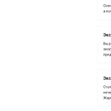
Осен
а ес
Экс
Вы р
экск
пред
Экс
Стол
нече
Жарк