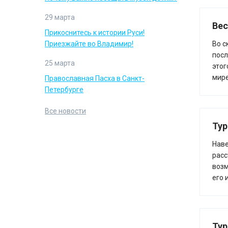
29 марта
Вес
Прикоснитесь к истории Руси!
Приезжайте во Владимир!
Во с
посл
25 марта
этог
мире
Православная Пасха в Санкт-
Петербурге
Все новости
Тур
Наве
расс
возм
его 
Тур