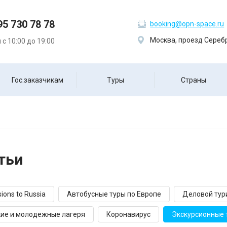
95 730 78 78
booking@opn-space.ru
Москва, проезд Серебр
с 10:00 до 19:00
Гос.заказчикам
Туры
Страны
тьи
ions to Russia
Автобусные туры по Европе
Деловой тури
ие и молодежные лагеря
Коронавирус
Экскурсионные 