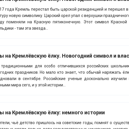
17 года Кремль перестал быть царской резиденцией и перешел в
туру новую символику. Царский орел упал с верхушки праздничного
зду поменяли на Красную пятиконечную. Этот символ Красной
льдики - там эта звезда...
ы на Кремлёвскую ёлку. Новогодний символ и влас
 традиционными для особо отличившихся российских школьник
годних праздников. Но мало кто знает, что обычай наряжать ёлк
дновали в сентябре. Российские ученые досконально изучили
ными мира сего, и у этой истории...
ы на Кремлёвскую ёлку: немного истории
тели, чьё детство пришлось на советские годы, помнят о сущес