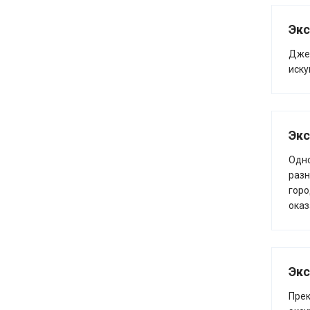
Экс
Джен
иску
Экс
Одно
разн
горо
оказ
Экс
Пре