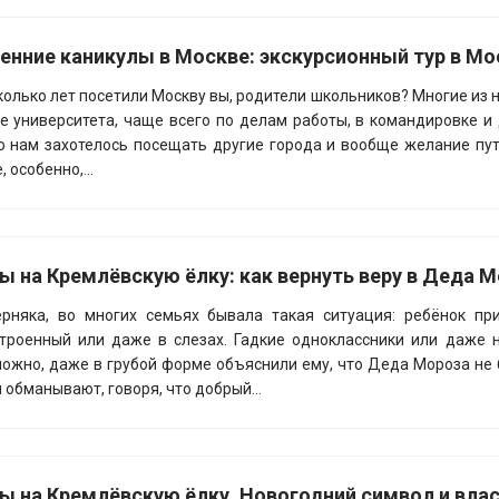
енние каникулы в Москве: экскурсионный тур в Мо
колько лет посетили Москву вы, родители школьников? Многие из н
е университета, чаще всего по делам работы, в командировке и
о нам захотелось посещать другие города и вообще желание пут
, особенно,...
ы на Кремлёвскую ёлку: как вернуть веру в Деда 
рняка, во многих семьях бывала такая ситуация: ребёнок пр
троенный или даже в слезах. Гадкие одноклассники или даже 
ожно, даже в грубой форме объяснили ему, что Деда Мороза не 
и обманывают, говоря, что добрый...
ы на Кремлёвскую ёлку. Новогодний символ и власт