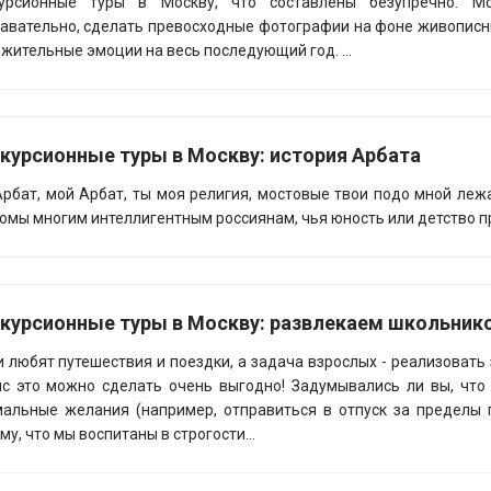
курсионные туры в Москву, что составлены безупречно. Мо
авательно, сделать превосходные фотографии на фоне живописны
жительные эмоции на весь последующий год. ...
курсионные туры в Москву: история Арбата
Арбат, мой Арбат, ты моя религия, мостовые твои подо мной ле
омы многим интеллигентным россиянам, чья юность или детство п
курсионные туры в Москву: развлекаем школьнико
 любят путешествия и поездки, а задача взрослых - реализовать
с это можно сделать очень выгодно! Задумывались ли вы, что
альные желания (например, отправиться в отпуск за пределы
му, что мы воспитаны в строгости...