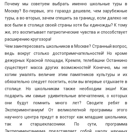
Почему мы советуем выбрать именно школьные туры в
Москву? Во-первых, это гораздо дешевле, чем зарубежные
туры, а во-вторых, зачем спешить за границу, если далеко не
все были в столице своей страны хотя бы единожды? К тому
же, это воспитывает патриотические чувства и способствует
расширению кругозора!
Чем заинтересовать школьников в Москве? Странный вопрос,
ведь вокруг столько достопримечательностей! Но кроме
дежурных Красной площади, Кремля, телебашни Останкино
существует масса других возможностей! Конечно, мы не
хотим умалять величие этим памятников культуры и их
обязательно следует посетить, если вы впервые отдыхаете в
столице. Но школьникам также необходим экшн! Как
подарить им самые удивительные впечатления, о которых
они будут помнить много лет? Сводите ребят в
Экспериментаниум! От великолепной программы этого
научного центра придут в восторг как младшие школьники,
так и старшеклассники. По сути, программа
Экспериментаниума представляет собой школу научных