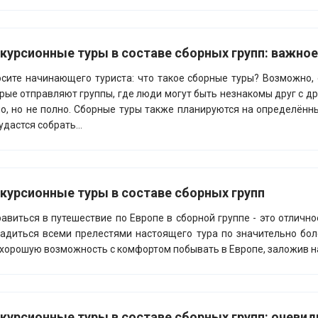
курсионные туры в составе сборных групп: важное
сите начинающего туриста: что такое сборные туры? Возможно, о
рые отправляют группы, где люди могут быть незнакомы друг с дру
о, но не полно. Сборные туры также планируются на определённ
удастся собрать...
курсионные туры в составе сборных групп
авиться в путешествие по Европе в сборной группе - это отличн
адиться всеми прелестями настоящего тура по значительно бо
хорошую возможность с комфортом побывать в Европе, заложив н
курсионные туры в составе сборных групп: очевид