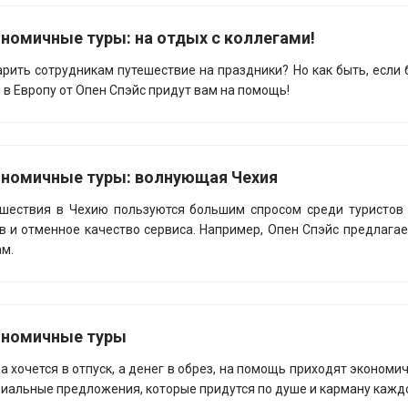
номичные туры: на отдых с коллегами!
рить сотрудникам путешествие на праздники? Но как быть, есл
 в Европу от Опен Спэйс придут вам на помощь!
номичные туры: волнующая Чехия
шествия в Чехию пользуются большим спросом среди туристов 
в и отменное качество сервиса. Например, Опен Спэйс предлага
м.
ономичные туры
а хочется в отпуск, а денег в обрез, на помощь приходят экономи
иальные предложения, которые придутся по душе и карману кажд