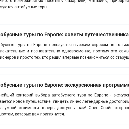
чно, с возможностью посетить базарчики, магазины, приобре
зуются автобусные туры ...
обусные туры по Европе: советы путешественник
бусные туры по Европе пользуются высоким спросом не только
лекательные и познавательно одновременно, поэтому это самы
ионеров и просто тех, кто решил впервые познакомиться со старуш
обусные туры по Европе: экскурсионная программа
нейший критерий выбора автобусного тура по Европе - экскурс
вается новое путешествие. Увидеть лично легендарные достоприм
разумной стоимости теперь доступны вам! Опен Спэйс отпра
рутам, которые вам приглянутся....