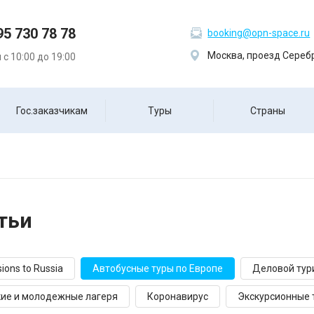
95 730 78 78
booking@opn-space.ru
Москва, проезд Серебр
с 10:00 до 19:00
Гос.заказчикам
Туры
Страны
тьи
ions to Russia
Автобусные туры по Европе
Деловой тури
ие и молодежные лагеря
Коронавирус
Экскурсионные 