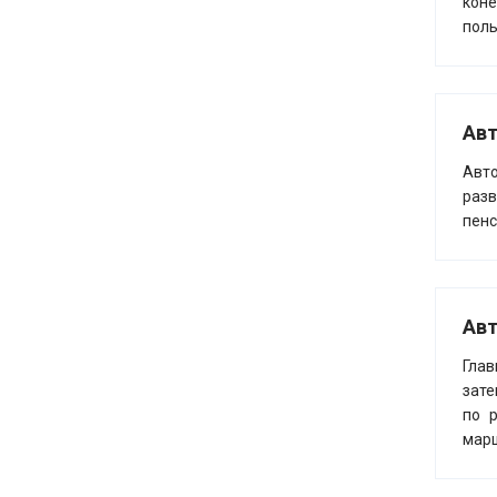
коне
поль
Авт
Авто
разв
пенс
Авт
Глав
зате
по 
марш