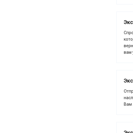
Экс
Спро
кото
верн
вам 
Экс
Отпр
насл
Вам 
Экс