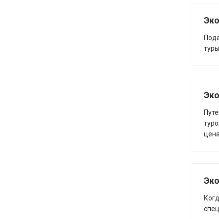
Эко
Пода
туры
Эко
Путе
туро
цена
Эк
Когд
спец