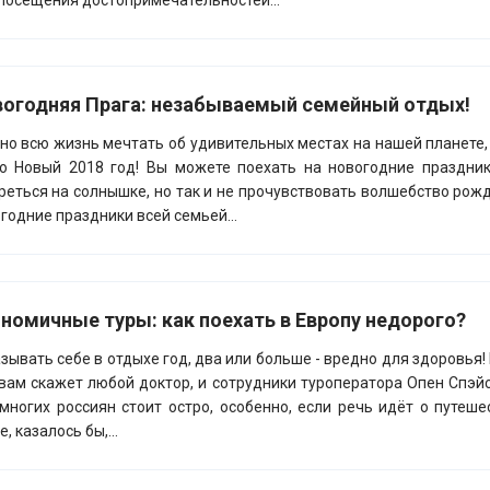
посещения достопримечательностей...
огодняя Прага: незабываемый семейный отдых!
о всю жизнь мечтать об удивительных местах на нашей планете, 
о Новый 2018 год! Вы можете поехать на новогодние праздни
реться на солнышке, но так и не прочувствовать волшебство рож
годние праздники всей семьей...
номичные туры: как поехать в Европу недорого?
зывать себе в отдыхе год, два или больше - вредно для здоровья! 
вам скажет любой доктор, и сотрудники туроператора Опен Спэй
многих россиян стоит остро, особенно, если речь идёт о путеш
, казалось бы,...