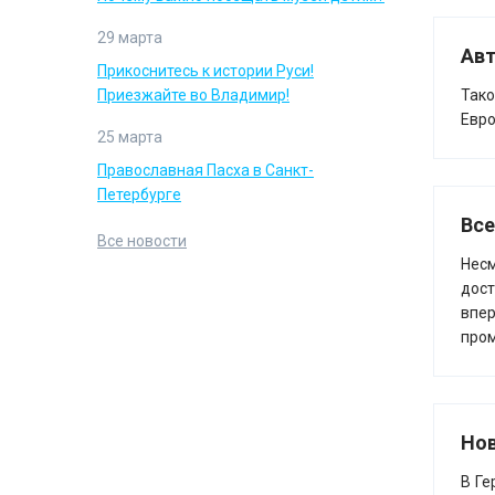
29 марта
Авт
Прикоснитесь к истории Руси!
Приезжайте во Владимир!
Тако
Евро
25 марта
Православная Пасха в Санкт-
Петербурге
Все
Все новости
Несм
дост
впе
пром
Нов
В Ге