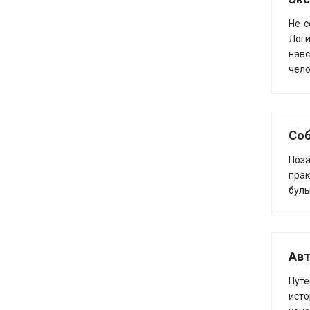
Не с
Логи
навс
чело
Соб
Поза
пра
булы
Авт
Путе
исто