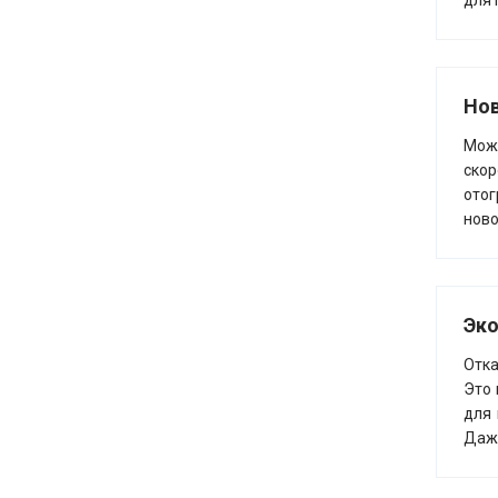
для 
Нов
Можн
скор
отог
ново
Эко
Отка
Это 
для 
Даже