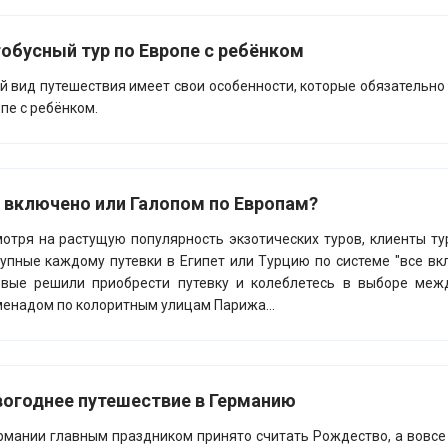
обусный тур по Европе с ребёнком
й вид путешествия имеет свои особенности, которые обязательно 
пе с ребёнком.
 включено или Галопом по Европам?
отря на растущую популярность экзотических туров, клиенты т
упные каждому путевки в Египет или Турцию по системе "все вк
рвые решили приобрести путевку и колеблетесь в выборе меж
енадом по колоритным улицам Парижа...
огоднее путешествие в Германию
рмании главным праздником принято считать Рождество, а вовсе