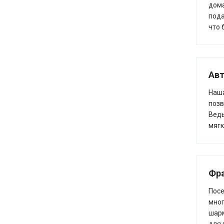
дома
пода
что 
Авт
Наша
позв
Ведь
мягк
Фра
Пос
мног
шарм