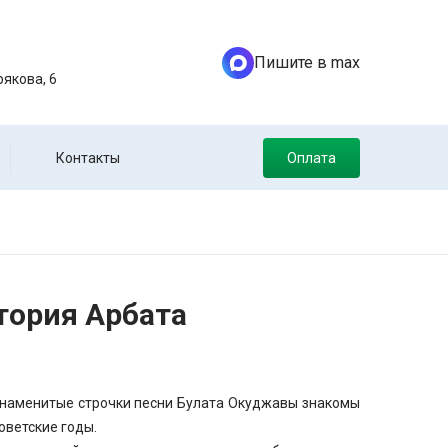
Пишите в max
якова, 6
Контакты
Оплата
тория Арбата
 Знаменитые строчки песни Булата Окуджавы знакомы
оветские годы.