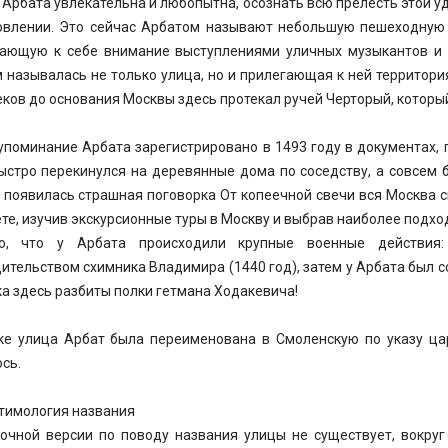
 Арбата увлекательна и любопытна, осознать всю прелесть этой уд
овлении. Это сейчас Арбатом называют небольшую пешеходную 
ающую к себе внимание выступлениями уличных музыкантов и 
 называлась не только улица, но и прилегающая к ней территор
еков до основания Москвы здесь протекал ручей Черторый, который
упоминание Арбата зарегистрировано в 1493 году в документах, 
ыстро перекинулся на деревянные дома по соседству, а совсем б
 появилась страшная поговорка От копеечной свечи вся Москва с
те, изучив экскурсионные туры в Москву и выбрав наиболее подхо
но, что у Арбата происходили крупные военные действи
ительством схимника Владимира (1440 год), затем у Арбата был с
ка здесь разбиты полки гетмана Ходакевича!
ке улица Арбат была переименована в Смоленскую по указу ца
сь.
этимология названия
очной версии по поводу названия улицы не существует, вокруг 