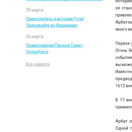
История
её стан
29 марта
привлек
Прикоснитесь к истории Руси!
Арбатом
Приезжайте во Владимир!
много в
25 марта
Первое 
Православная Пасха в Санкт-
Огонь б
Петербурге
события
Все новости
вы може
Извест
предвод
1612 ве
В 17 ве
прижило
Арбат: 
Одной т