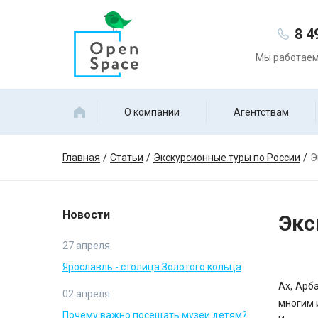
8 4
Мы работаем 
О компании
Агентствам
Главная
Статьи
Экскурсионные туры по России
Э
Новости
Экс
27 апреля
Ярославль - столица Золотого кольца
Ах, Арб
02 апреля
многим 
Почему важно посещать музеи детям?