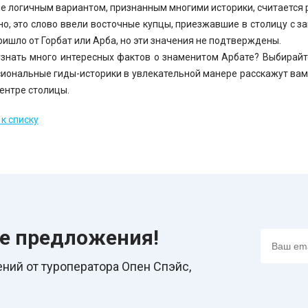
е логичным вариантом, признанным многими историки, считается 
о, это слово ввели восточные купцы, приезжавшие в столицу с з
ришло от Горбат или Арба, но эти значения не подтверждены.
узнать много интересных фактов о знаменитом Арбате? Выбирай
иональные гиды-историки в увлекательной манере расскажут вам 
ентре столицы.
к списку
ие предложения!
ний от туроператора Опен Спэйс,