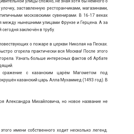
ивительной улицы сложно, не зная хотя бы немного о
улочку, заставленную ресторанчиками, магазинами,
типичными московскими сувенирами. В 16-17 веках
ия между нынешними улицами Фрунзе и Герцена. А за
 сегодня заключён в трубу.
повествующих о пожаре в церкви Николая на Песках.
ыстро сгорела практически вся Москва! После этого
горела. Узнать больше интересных фактов об Арбате
дящий.
я: сражение с казанским царём Магометом под
окрушён казанский царь Алла Мухаммед (1493 год). В
ря Александра Михайловича, но новое название не
этого имени собственного ходит несколько легенд.