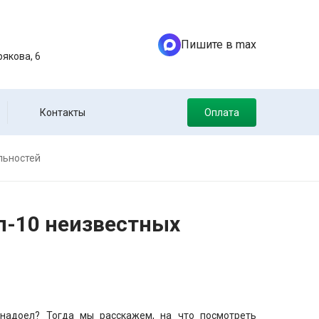
Пишите в max
якова, 6
Контакты
Оплата
льностей
п-10 неизвестных
надоел? Тогда мы расскажем, на что посмотреть