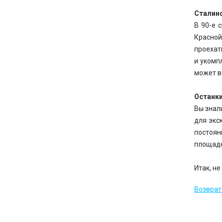
Сталинс
В 90-е 
Красной
проехат
и укомп
может в
Останк
Вы знал
для экс
постоян
площадк
Итак, н
Возврат 