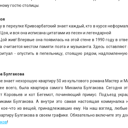
ному гостю столицы.
Цоя
у в переулке Кривоарбатский знает каждый, кто в курсе неформаль
 Цоя, и вся она исписана цитатами из песен и легендарной
Цой жив! Впервые она появилась на этой стене в 1990 году в отве
на считается местом памяти поэта и музыканта. Здесь оставляют
ритуал - опустить в пепельницу, стоящую рядом, надломленную
а Булгакова
не знает нехорошую квартиру 50 из культового романа Мастер и М
рее всего, была квартира самого Михаила Булгакова. Сегодня э
т Коровьев и кот Бегемот, починяющий примус. Подъезд укра
иками Булгакова. А внутри это самая настоящая коммуналка 
 кое-что из вещей, принадлежавших ему. На наш взгляд, любы
вартиру Булгакова в своем графике. Обязательно включите эту д
иков
!