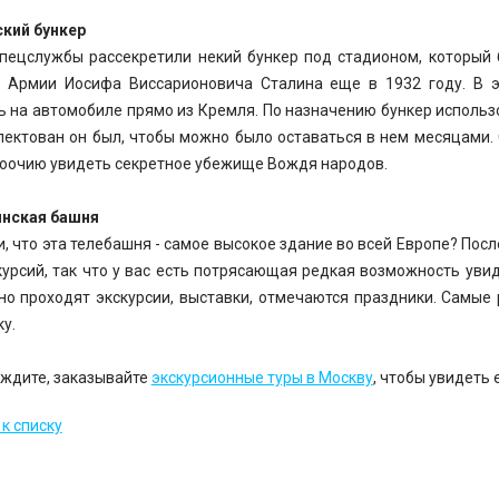
кий бункер
спецслужбы рассекретили некий бункер под стадионом, которы
 Армии Иосифа Виссарионовича Сталина еще в 1932 году. В 
ь на автомобиле прямо из Кремля. По назначению бункер использ
лектован он был, чтобы можно было оставаться в нем месяцами.
оочию увидеть секретное убежище Вождя народов.
инская башня
и, что эта телебашня - самое высокое здание во всей Европе? Пос
курсий, так что у вас есть потрясающая редкая возможность уви
но проходят экскурсии, выставки, отмечаются праздники. Самые
у.
е ждите, заказывайте
экскурсионные туры в Москву
, чтобы увидеть 
к списку