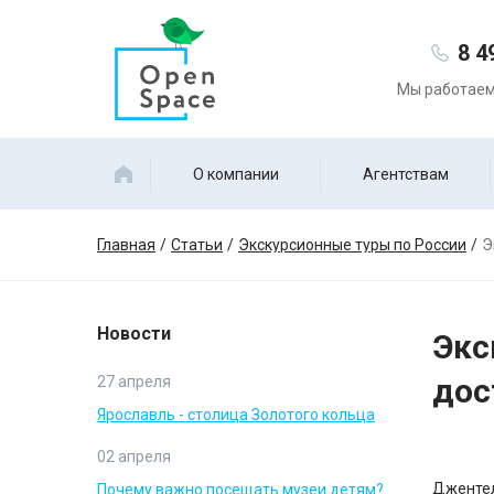
8 4
Мы работаем 
О компании
Агентствам
Главная
Статьи
Экскурсионные туры по России
Э
Новости
Экс
дос
27 апреля
Ярославль - столица Золотого кольца
02 апреля
Дженте
Почему важно посещать музеи детям?