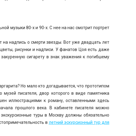
ной музыки 80-х и 90-х. С нее на нас смотрит портрет
т на надпись о смерти звезды. Вот уже двадцать лет
 цветы, рисунки и надписи. У фанатов Цоя есть даже
 закуренную сигарету в знак уважения к погибшему
аргарита? Но мало кто догадывается, что прототипом
то музей писателя, двор которого в виде памятника
шен иллюстрациями к роману, оставленными здесь
начала прошлого века. В кабинете писателя можно
е экскурсионные туры в Москву должны обязательно
остопримечательность в
летний эскурсионный тур для