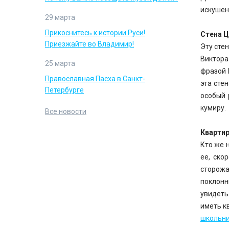
искушен
29 марта
Прикоснитесь к истории Руси!
Стена 
Приезжайте во Владимир!
Эту стен
Виктора
25 марта
фразой 
Православная Пасха в Санкт-
эта сте
Петербурге
особый 
кумиру.
Все новости
Квартир
Кто же 
ее, ско
сторожа
поклонн
увидеть
иметь к
школьн