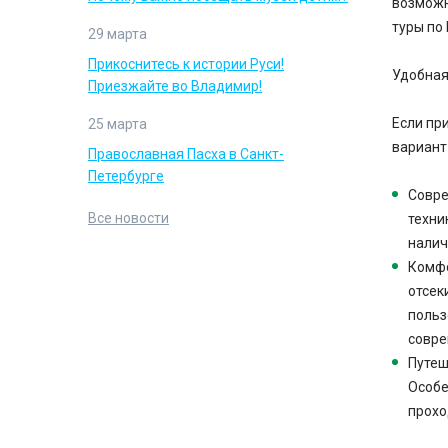
возможн
туры по
29 марта
Прикоснитесь к истории Руси!
Удобная
Приезжайте во Владимир!
Если пр
25 марта
вариант
Православная Пасха в Санкт-
Петербурге
Совре
Все новости
техни
налич
Комфо
отсек
поль
совре
Путеш
Особе
прохо