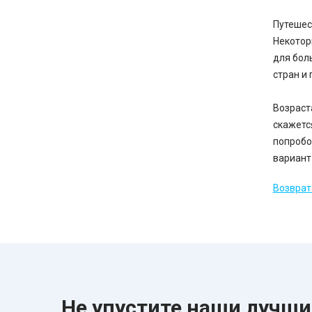
Путешес
Некотор
для бол
стран и
Возраст
скажетс
попробо
вариант
Возврат 
Не упустите наши лучш