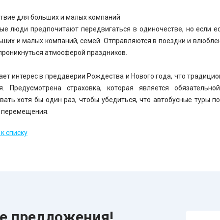
твие для больших и малых компаний
ые люди предпочитают передвигаться в одиночестве, но если ес
ьших и малых компаний, семей. Отправляются в поездки и влюбл
 проникнуться атмосферой праздников.
ает интерес в преддверии Рождества и Нового года, что традицион
я. Предусмотрена страховка, которая является обязательно
вать хотя бы один раз, чтобы убедиться, что автобусные туры по
 перемещения.
к списку
ие предложения!