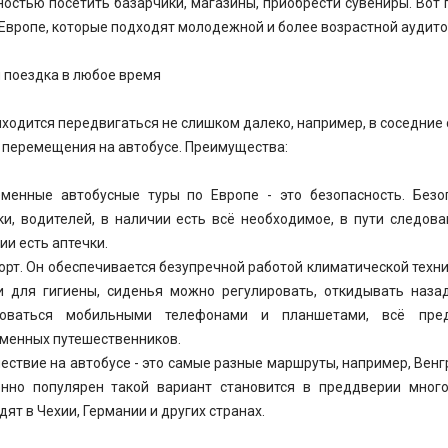
остью посетить базарчики, магазины, приобрести сувениры. Вот
 Европе, которые подходят молодежной и более возрастной аудито
 поездка в любое время
иходится передвигаться не слишком далеко, например, в соседние 
 перемещения на автобусе. Преимущества:
менные автобусные туры по Европе - это безопасность. Безо
ки, водителей, в наличии есть всё необходимое, в пути следов
ии есть аптечки.
рт. Он обеспечивается безупречной работой климатической техни
и для гигиены, сиденья можно регулировать, откидывать наза
зоваться мобильными телефонами и планшетами, всё преду
менных путешественников.
ествие на автобусе - это самые разные маршруты, например, Венг
нно популярен такой вариант становится в преддверии много
дят в Чехии, Германии и других странах.