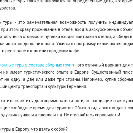
Сборные туры также планируются на определённые даты, которые 
уристов.
 туры - это замечательная возможность получить индивидуал
 при этом сразу проживание в отеле, вход в экскурсионные объек
: обычно в стоимость путёвки входит завтраки в отелях, а обеды в
лачиваются дополнительно. Ужины в программу включаются редко
: в ресторане отеля или городском кафе.
ионные туры в составе сборных групп
- это отличный вариант для т
и не имеет туристического опыта в Европе. Существенный плюс 
т не одну, а две или даже три страны. Например, купив сборны
ший центр транспорта и культуры Германия.
 хотите посетить достопримечательности, не входящие в экскурс
щие свободное время для туристов. Обычно гиды охотно дают сов
родукция лучше и дешевле и т.д. Не стесняйтесь спрашивать!
туры в Европу: что взять с собой?