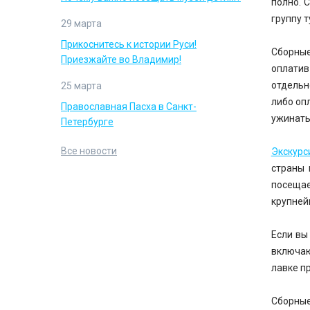
полно. 
группу т
29 марта
Прикоснитесь к истории Руси!
Сборные
Приезжайте во Владимир!
оплатив
отдельно
25 марта
либо оп
Православная Пасха в Санкт-
ужинать
Петербурге
Все новости
Экскурс
страны 
посещае
крупней
Если вы
включаю
лавке п
Сборные 