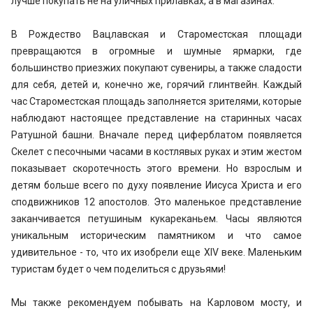
лучше покупать не на уличных прилавках, а в магазинах.
В Рождество Вацлавская и Староместская площади
превращаются в огромные и шумные ярмарки, где
большинство приезжих покупают сувениры, а также сладости
для себя, детей и, конечно же, горячий глинтвейн. Каждый
час Староместская площадь заполняется зрителями, которые
наблюдают настоящее представление на старинных часах
Ратушной башни. Вначале перед циферблатом появляется
Скелет с песочными часами в костлявых руках и этим жестом
показывает скоротечность этого времени. Но взрослым и
детям больше всего по духу появление Иисуса Христа и его
сподвижников 12 апостолов. Это маленькое представление
заканчивается петушиным кукареканьем. Часы являются
уникальным историческим памятником и что самое
удивительное - то, что их изобрели еще ХIV веке. Маленьким
туристам будет о чем поделиться с друзьями!
Мы также рекомендуем побывать на Карловом мосту, и