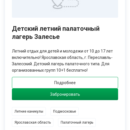
Для любителей необычного спорта подойдут такие места, как
СОЮЗ, где можно позаниматься флорболом, скалолазанием в
горах, триатлоном или виндсёрфингом.
Детский летний палаточный
лагерь Залесье
Конечно, выбрать приключение для детей на летние
каникулы можно и в России! Существует множество
Летний отдых для детей и молодежи от 10 до 17 лет
предложений, среди которых есть как именитые лагеря с
включительно! Ярославская область, г. Переславль-
большой историей - Орлёнок, Буревестник, так и новые -
Залесский. Детский лагерь палаточного типа. Для
например, Компьютерия в Тверской области.
организованных групп 10+1 бесплатно!
В широком спектре направлений, стран и ценовых
Подробнее
предложений родителям вместе с детьми на семейном
совете остается только выбрать детский лагерь на летние
Забронировать
каникулы 2020, а туроператор Опен Спэйс вас поддержит и
поможет сделать правильный выбор!
Летние каникулы
Подмосковье
Ярославская область
Палаточный лагерь