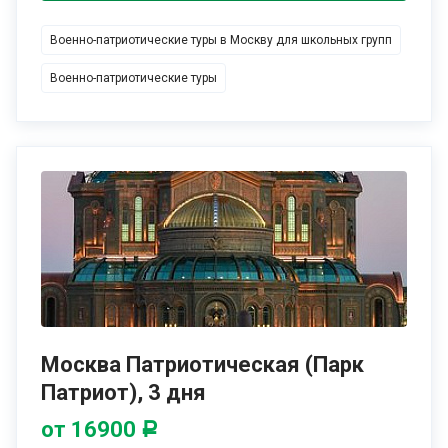
посещения осенних ярмарок.
Мы предоставляем услуги по размещению в отелях, гидов
Военно-патриотические туры в Москву для школьных групп
для экскурсий, транспорт для перемещения по городу и
питание во время пребывания в городе в соответствии с
Военно-патриотические туры
вашими пожеланиями.
Москва Патриотическая (Парк
Патриот), 3 дня
от 16900
Р