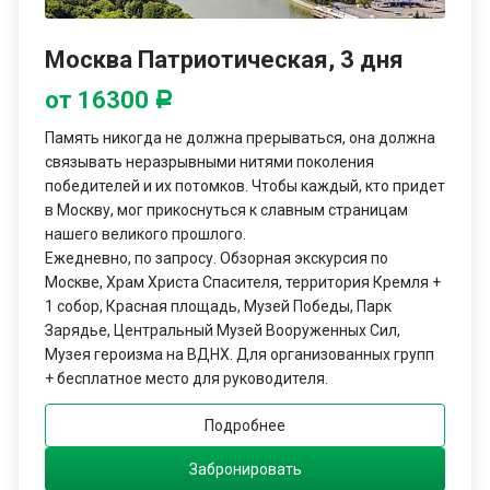
защите интересов Родины.
Военно-патриотические туры от Опен Спейс- это изучение
Москва Патриотическая, 3 дня
истории России, её вооруженных сил.
от 16300
Определите, какие музеи и выставки вы хотите посетить, а мы
Р
поможем вам организовать и спланировать ваше
Память никогда не должна прерываться, она должна
путешествие.
связывать неразрывными нитями поколения
Вы можете выбрать любое время года для организации
победителей и их потомков. Чтобы каждый, кто придет
поездки . Москва - прекрасный город, который можно
в Москву, мог прикоснуться к славным страницам
посещать в любое время года.
нашего великого прошлого.
Зимой здесь можно насладиться снежными пейзажами и
Ежедневно, по запросу. Обзорная экскурсия по
поучаствовать в зимних развлечениях, таких как катание на
Москве, Храм Христа Спасителя, территория Кремля +
1 собор, Красная площадь, Музей Победы, Парк
коньках .
Зарядье, Центральный Музей Вооруженных Сил,
Весной Москва расцветает и становится особенно красивой
Музея героизма на ВДНХ. Для организованных групп
благодаря пышному цветению деревьев и кустарников.
+ бесплатное место для руководителя.
Летом в Москве можно наслаждаться прогулками по паркам
и поездкам на велосипеде, а также посещать различные
Подробнее
фестивали и концерты под открытым небом. Осень -
прекрасное время для прогулок по золотому лесу и
Забронировать