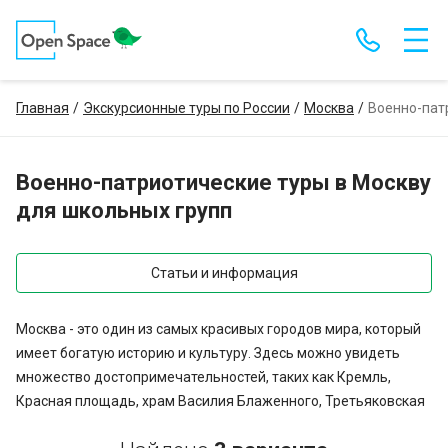
Главная
Экскурсионные туры по России
Москва
Военно-пат
Военно-патриотические туры в Москву
для школьных групп
Статьи и информация
Москва - это один из самых красивых городов мира, который
имеет богатую историю и культуру. Здесь можно увидеть
множество достопримечательностей, таких как Кремль,
Красная площадь, храм Василия Блаженного, Третьяковская
галерея и другие.