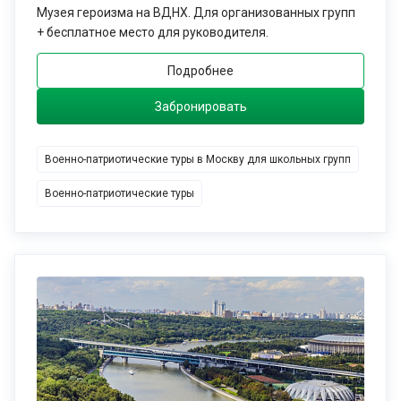
Павильон “Космос” на ВДНХ
Музея героизма на ВДНХ. Для организованных групп
Музей авиации в Монино
+ бесплатное место для руководителя.
Парк “Патриот” в Кубинке с многочисленными военными
Подробнее
выставками
Эти музеи и выставочные площадки предлагают
Забронировать
разнообразные экспонаты и выставки, которые рассказывают
о различных аспектах истории России, ее вооруженных сил и
других темах, связанных с военной тематикой.
Военно-патриотические туры в Москву для школьных групп
Некоторые из них специализируются на определенных
Военно-патриотические туры
периодах истории, таких как Великая Отечественная война, в
то время как другие музеи охватывают более широкий спектр
тем.
Кроме того, многие из этих музеев также предлагают
образовательные программы, лекции и экскурсии для
посетителей всех возрастов.
Военно-патриотические туры помогают формированию у
молодежи высокого патриотического сознания, чувства
верности своему Отечеству, готовности к выполнению
гражданского долга и конституционных обязанностей по