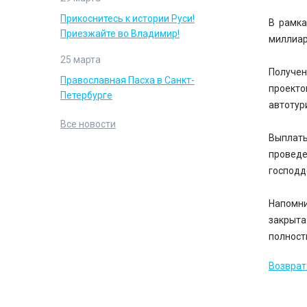
Прикоснитесь к истории Руси!
В рамка
Приезжайте во Владимир!
миллиар
25 марта
Получен
Православная Пасха в Санкт-
проекто
Петербурге
автотур
Все новости
Выплат
провед
господд
Напомни
закрыта
полност
Возврат 