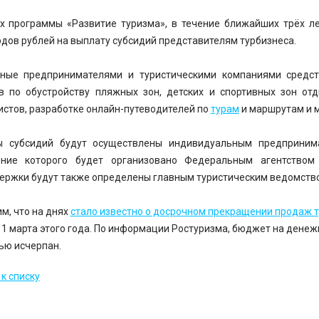
х программы «Развитие туризма», в течение ближайших трёх ле
дов рублей на выплату субсидий представителям турбизнеса.
ные предпринимателями и туристическими компаниями средст
в по обустройству пляжных зон, детских и спортивных зон от
истов, разработке онлайн-путеводителей по
турам
и маршрутам и м
ы субсидий будут осуществлены индивидуальным предпринима
ение которого будет организовано Федеральным агентством
ержки будут также определены главным туристическим ведомств
м, что на днях
стало известно о досрочном прекращении продаж т
 1 марта этого года. По информации Ростуризма, бюджет на дене
ью исчерпан.
к списку