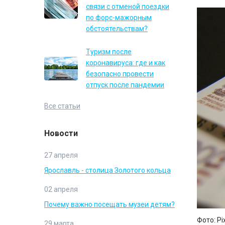
связи с отменой поездки
по форс-мажорным
обстоятельствам?
Туризм после
коронавируса: где и как
безопасно провести
отпуск после пандемии
Все статьи
Новости
27 апреля
Ярославль - столица Золотого кольца
02 апреля
Почему важно посещать музеи детям?
Фото: Pi
29 марта