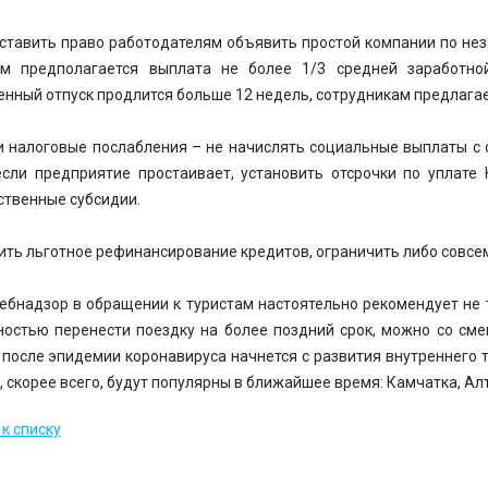
ставить право работодателям объявить простой компании по нез
м предполагается выплата не более 1/3 средней заработной
нный отпуск продлится больше 12 недель, сотрудникам предлага
и налоговые послабления – не начислять социальные выплаты с
если предприятие простаивает, установить отсрочки по уплате
ственные субсидии.
ить льготное рефинансирование кредитов, ограничить либо совсем
ебнадзор в обращении к туристам настоятельно рекомендует не т
остью перенести поездку на более поздний срок, можно со сме
 после эпидемии коронавируса начнется с развития внутреннего 
 скорее всего, будут популярны в ближайшее время: Камчатка, Алт
к списку