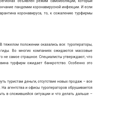
 регионах объявлен режим самоизоляции, который
кончание пандемии коронавирусной инфекции. И если
арантина коронавируса, то, к сожалению турфирмы
 В тяжелом положении оказались все: туроператоры,
я, гиды. Во многих компаниях ожидаются массовые
это не самое страшное. Специалисты утверждают, что
вина турфирм ожидает банкротство. Особенно это
уть туристам деньги, отсутствие новых продаж – все
ю. На агентства и офисы туроператоров обрушивается
ыть в сложившейся ситуации и что делать дальше –