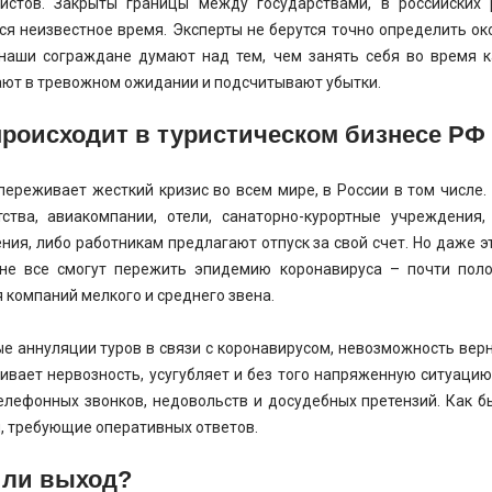
истов. Закрыты границы между государствами, в российских
ся неизвестное время. Эксперты не берутся точно определить о
наши сограждане думают над тем, чем занять себя во время к
ют в тревожном ожидании и подсчитывают убытки.
происходит в туристическом бизнесе РФ
переживает жесткий кризис во всем мире, в России в том числе.
тства, авиакомпании, отели, санаторно-курортные учреждени
ния, либо работникам предлагают отпуск за свой счет. Но даже 
не все смогут пережить эпидемию коронавируса – почти поло
я компаний мелкого и среднего звена.
е аннуляции туров в связи с коронавирусом, невозможность верн
ливает нервозность, усугубляет и без того напряженную ситуаци
елефонных звонков, недовольств и досудебных претензий. Как б
, требующие оперативных ответов.
 ли выход?