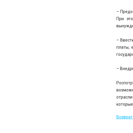
– Предо
При это
вынужде
– Ввест
платы, 
государ
– Внедр
Роспотр
возможн
отрасли
которые,
Возврат 