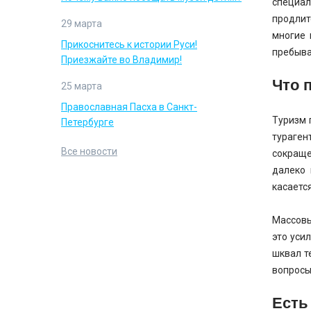
специал
продлит
29 марта
многие 
Прикоснитесь к истории Руси!
пребыва
Приезжайте во Владимир!
Что 
25 марта
Православная Пасха в Санкт-
Туризм 
Петербурге
тураген
Все новости
сокраще
далеко 
касаетс
Массовы
это уси
шквал т
вопросы
Есть