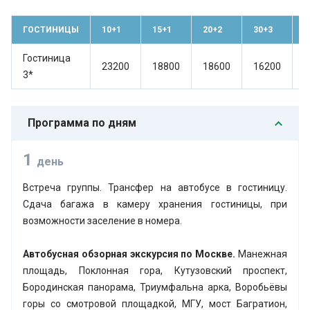
ГОСТИНИЦЫ
10+1
15+1
20+2
30+3
4
Гостиница
23200
18800
18600
16200
1
3*
Программа по дням
1
день
Встреча группы. Трансфер на автобусе в гостиницу.
Сдача багажа в камеру хранения гостиницы, при
возможности заселение в номера.
Автобусная обзорная экскурсия по Москве.
Манежная
площадь, Поклонная гора, Кутузовский проспект,
Бородинская панорама, Триумфальна арка, Воробьёвы
горы со смотровой площадкой, МГУ, мост Багратион,