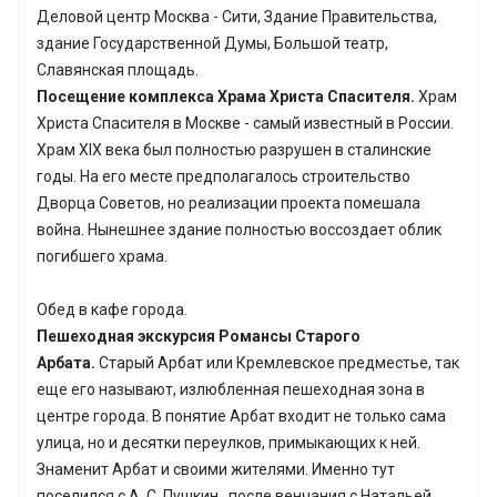
Деловой центр Москва - Сити, Здание Правительства,
здание Государственной Думы, Большой театр,
Славянская площадь.
Посещение комплекса Храма Христа Спасителя.
Храм
Христа Спасителя в Москве - самый известный в России.
Храм ХIХ века был полностью разрушен в сталинские
годы. На его месте предполагалось строительство
Дворца Советов, но реализации проекта помешала
война. Нынешнее здание полностью воссоздает облик
погибшего храма.
Обед в кафе города.
Пешеходная экскурсия Романсы Старого
Арбата.
Старый Арбат или Кремлевское предместье, так
еще его называют, излюбленная пешеходная зона в
центре города. В понятие Арбат входит не только сама
улица, но и десятки переулков, примыкающих к ней.
Знаменит Арбат и своими жителями. Именно тут
поселился с А. С. Пушкин, после венчания с Натальей