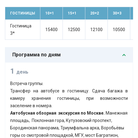
ГОСТИНИЦЫ
10+1
15+1
20+2
30+3
4
Гостиница
15400
12500
12100
10500
9
3*
Программа по дням
1
день
Встреча группы.
Трансфер на автобусе в гостиницу. Сдача багажа в
камеру хранения гостиницы, при возможности
заселение в номера.
Автобусная обзорная экскурсия по Москве.
Манежная
площадь, Поклонная гора, Кутузовский проспект,
Бородинская панорама, Триумфальна арка, Воробьёвы
горы со смотровой площадкой, МГУ, мост Багратион,