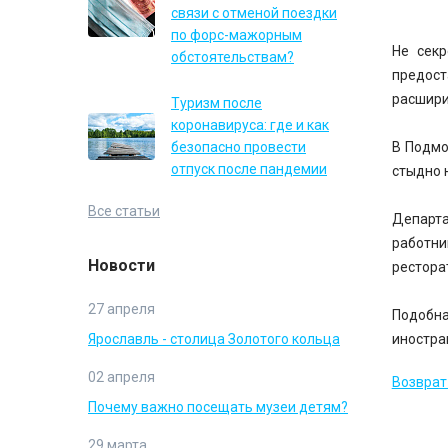
связи с отменой поездки
по форс-мажорным
Не секр
обстоятельствам?
предост
расшири
Туризм после
коронавируса: где и как
безопасно провести
В Подмо
отпуск после пандемии
стыдно 
Все статьи
Департа
работни
Новости
рестора
27 апреля
Подобн
Ярославль - столица Золотого кольца
иностра
02 апреля
Возврат 
Почему важно посещать музеи детям?
29 марта