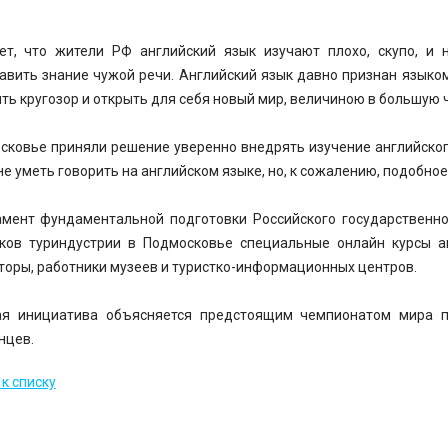
ет, что жители РФ английский язык изучают плохо, скупо, и
авить знание чужой речи. Английский язык давно признан языко
ть кругозор и открыть для себя новый мир, величиною в большую 
сковье приняли решение уверенно внедрять изучение английског
не уметь говорить на английском языке, но, к сожалению, подобно
мент фундаментальной подготовки Российского государственно
ков туриндустрии в Подмосковье специальные онлайн курсы ан
торы, работники музеев и туристко-информационных центров.
ая инициатива объясняется предстоящим чемпионатом мира п
нцев.
к списку