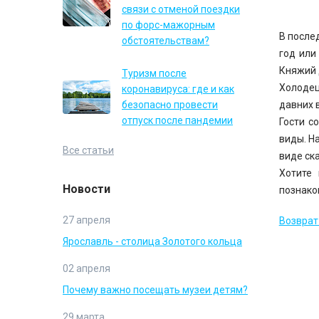
связи с отменой поездки
по форс-мажорным
В после
обстоятельствам?
год или
Княжий 
Туризм после
Холодец
коронавируса: где и как
безопасно провести
давних 
отпуск после пандемии
Гости с
виды. Н
Все статьи
виде ск
Хотите 
Новости
познако
27 апреля
Возврат 
Ярославль - столица Золотого кольца
02 апреля
Почему важно посещать музеи детям?
29 марта