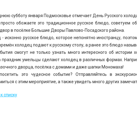
днюю субботу января Подмосковье отмечает День Русского холодца
 просто обожаете это традиционное русское блюдо, советуем о
двор в посёлке Большие Дворы Павлово-Посадского района.
 - исконно русское блюдо, которое непонятно иностранцу, поэто
времён холодец подают к русскому столу, а ранее это блюдо назыв
обытия смогут не только узнать много интересного об истории 
а праздник умельцы сделают холодец в различных формах. Напри
азочного дворца, посёлка с домами и даже шапки Мономаха!
посетить это чудесное событие? Отправляйтесь в экскурсио
миться с этим мероприятие, а также увидеть много других замеч
к списку