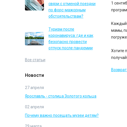
1 сентя
связи с отменой поездки
по форс-мажорным
програм
обстоятельствам?
Каждый 
Туризм после
мамы, п
коронавируса: где и как
погруже
безопасно провести
отпуск после пандемии
Хотите 
получай
Все статьи
Возврат 
Новости
27 апреля
Ярославль - столица Золотого кольца
02 апреля
Почему важно посещать музеи детям?
29 марта