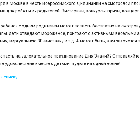
бря в Москве в честь Всероссийского Дня знаний на смотровой п
ма для ребят и их родителей. Викторины, конкурсы, призы, концерт
ребёнок с одним родителем может попасть бесплатно на смотрову
апы, дети отведают мороженое, поиграют с активными весёлыми 
ния, виртуальную 3D-выставку и т.д. А может быть, вам захочется 
попасть на увлекательное празднование Дня Знаний? Отправляйте
те удовольствие вместе с детьми. Будьте на одной волне!
к списку