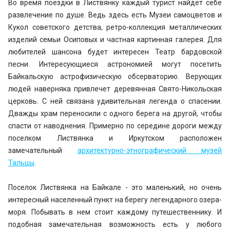
Во время поездки в Листвянку каждый турист найдет себе
развлечение по душе. Ведь здесь есть Музеи самоцветов и
Кукол советского детства, ретро-коллекция металлических
изделий семьи Осиповых и частная картинная галерея. Для
любителей шансона будет интересен Театр бардовской
песни. Интересующиеся астрономией могут посетить
Байкальскую астрофизическую обсерваторию. Верующих
людей наверняка привлечет деревянная Свято-Никольская
церковь. С ней связана удивительная легенда о спасении.
Дважды храм переносили с одного берега на другой, чтобы
спасти от наводнения. Примерно по середине дороги между
поселком Листвянка и Иркутском расположен
замечательный
архитектурно-этнографический музей
Тальцы
.
Поселок Листвянка на Байкале - это маленький, но очень
интересный населенный пункт на берегу легендарного озера-
моря. Побывать в нем стоит каждому путешественнику. И
подобная замечательная возможность есть у любого