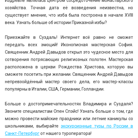
Издревле являлась центром сосредоточение монастырского
хозяйства. Точная дата её возведения неизвестна, но
существует мнение, что изба была построена в начале XVIII
века. Узнать больше об истории Приказной избы?
Приезжайте в Суздаль! Интернет всё равно не сможет
передать всех эмоций! Иконописная мастерская София.
Священник Андрей Давыдов открыл это чудесное место для
сотворения потрясающих религиозных полотен. Мастерская
расположена в церкви Рождества Христова, которую вы
сможете посетить при желании. Священник Андрей Давыдов
непревзойдённый мастер своего дела, его мастер-классы
популярны в Италии, США, Германии, Голландии.
Больше о достопримечательностях Владимира и Суздаля?
Звоните специалистам Опен Спэйс! Узнать больше о том, где
можно провести майские праздники или летние каникулы со
школьниками, выбирайте
экскурсионные туры по России в
Санкт-Петербург
от нашего туроператора!