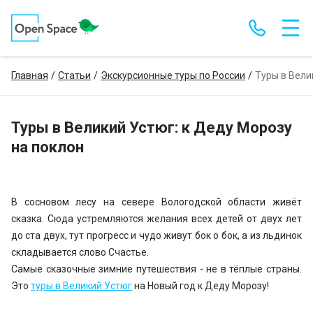
Главная
Статьи
Экскурсионные туры по России
Туры в Вели
Туры в Великий Устюг: к Деду Морозу
на поклон
В сосновом лесу на севере Вологодской области живёт
сказка. Сюда устремляются желания всех детей от двух лет
до ста двух, тут прогресс и чудо живут бок о бок, а из льдинок
складывается слово Счастье.
Самые сказочные зимние путешествия - не в тёплые страны.
Это
туры в Великий Устюг
на Новый год к Деду Морозу!