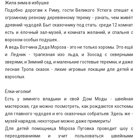
Жила зима в избушке
Подобно дорогам к Риму, гости Великого Устюга спешат к
огромному резному деревянному терему - узнать, чем живёт
древний чудодей. Быт сказочнику под стать: среди 12 комнат
есть и ёлочный зал-музей, и комната желаний, и спальня с
ворохом особых подушек...
А ведь Вотчина Деда Мороза - это не только хоромы. Это ещё
и Ледник - трапезная изо льда, и Зоосад с северными
зверями, и Зимний сад, и маленькие гостевые теремки, и даже
лесная Тропа сказок - лихие игровые локации для детей и
взрослых.
Ёлки-иголки!
Есть у зимнего владыки и свой Дом Моды - швейная
мастерская, где можно посмотреть, как рождаются костюмы
для главного чудодея и его сказочных собратьев. Здесь же -
музей нарядов, некоторые можно даже примерить!
Для детей помощница Мороза Пуговка проводит шоу с
переодеваниями и учит пользоваться швейными