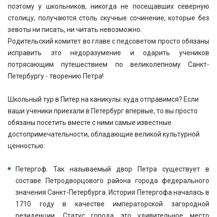
поэтому у школьников, никогда не посещавших северную
столицу, получаются столь скучные сочинение, которые без
зевоты ни писать, ни читать невозможно.
Родительский комитет во главе с педсоветом просто обязаны
исправить это недоразумение и одарить учеников
потрясающим путешествием по великолепному Санкт-
Петербургу - творению Петра!
Школьный тур в Питер на каникулы: куда отправимся? Если
ваши ученики приехали в Петербург впервые, то вы просто
обязаны посетить вместе с ними самые известные
достопримечательности, обладающие великой культурной
ценностью:
Петергоф. Так называемый двор Петра существует в
составе Петродворцового района города федерального
значения Санкт-Петербурга. История Петергофа началась в
1710 году в качестве императорской загородной
резиденции. Статус города это удивительное место