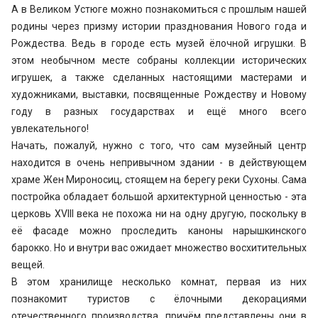
А в Великом Устюге можно познакомиться с прошлым нашей
родины через призму истории празднования Нового года и
Рождества. Ведь в городе есть музей ёлочной игрушки. В
этом необычном месте собраны коллекции исторических
игрушек, а также сделанных настоящими мастерами и
художниками, выставки, посвященные Рождеству и Новому
году в разных государствах и ещё много всего
увлекательного!
Начать, пожалуй, нужно с того, что сам музейный центр
находится в очень непривычном здании - в действующем
храме Жен Мироносиц, стоящем на берегу реки Сухоны. Сама
постройка обладает большой архитектурной ценностью - эта
церковь XVIII века не похожа ни на одну другую, поскольку в
её фасаде можно проследить каноны нарышкинского
барокко. Но и внутри вас ожидает множество восхитительных
вещей.
В этом хранилище несколько комнат, первая из них
познакомит туристов с ёлочными декорациями
отечественного производства, причём представлены они в