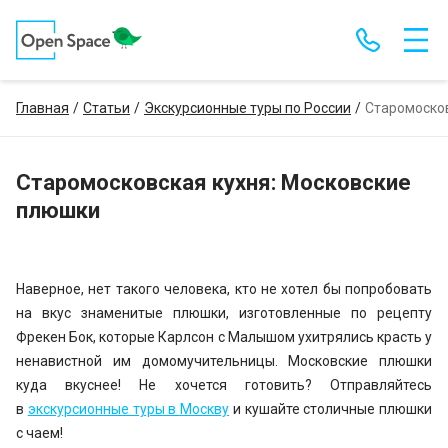
Главная
Статьи
Экскурсионные туры по России
Старомосков
Старомосковская кухня: Московские
плюшки
Наверное, нет такого человека, кто не хотел бы попробовать
на вкус знаменитые плюшки, изготовленные по рецепту
Фрекен Бок, которые Карлсон с Малышом ухитрялись красть у
ненавистной им домомучительницы. Московские плюшки
куда вкуснее! Не хочется готовить? Отправляйтесь
в
экскурсионные туры в Москву
и кушайте столичные плюшки
с чаем!