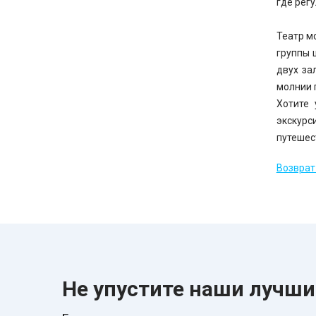
где рег
Театр м
группы 
двух за
молнии 
Хотите 
экскур
путешес
Возврат 
Не упустите наши лучш