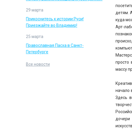
посетит
29 марта
детям. 
Прикоснитесь к истории Руси!
куда мо
Приезжайте во Владимир!
Арт-лаб
познако
25 марта
происхо
Православная Пасха в Санкт-
компьют
Петербурге
Мастерс
просто 
Все новости
массу п
Креатив
начало 
Здесь в
творчест
Российс
дочери
искусст