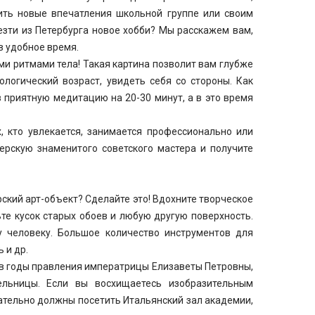
ить новые впечатления школьной группе или своим
езти из Петербурга новое хобби? Мы расскажем вам,
в удобное время.
и ритмами тела! Такая картина позволит вам глубже
логический возраст, увидеть себя со стороны. Как
в приятную медитацию на 20-30 минут, а в это время
, кто увлекается, занимается профессионально или
ерскую знаменитого советского мастера и получите
ский арт-объект? Сделайте это! Вдохните творческое
ьте кусок старых обоев и любую другую поверхность.
 человеку. Большое количество инструментов для
 и др.
в годы правления императрицы Елизаветы Петровны,
ельницы. Если вы восхищаетесь изобразительным
зательно должны посетить Итальянский зал академии,