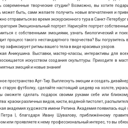
ь современные творческие студии? Возможно, вы хотите подар
А может быть, сами желаете получить новые впечатления и прив
жно отправиться во время экскурсионного тура в Санкт-Петербург 
оратория Эмоциональный портрет. Нарисуйте портрет собственным
миться с собственными эмоциями, узнать биологический и психо
дит процесс такого нестандартного творчества? Вы погрузитесь 
ер зафиксирует ритмы вашего тела в виде красивых узоров.
кая Аникушина. Выставки, мастер-классы, интерактивы для всех
восхищается искусством создания скульптуры. Приходите в маст
риятных эмоций и новые знания!
ное пространство Арт-Тир. Выплеснуть эмоции и создать дизайнер
в старую футболку, сделайте настоящий шедевр на холсте, украс
ы сможете сделать подарок своими руками себе или близкому
ва: краски различных видов, кисти, водяной пистолет, распылитель
кая академия художеств имени Репина. Академия появилась ещё 
 Петра I, благодаря Ивану Шувалову, приближённому правит
вом или проявляете к нему профессиональный интерес, то вы обя