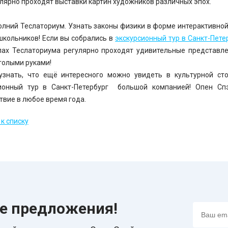
улярно проходят выставки картин художников различных эпох.
олний Теслаториум. Узнать законы физики в форме интерактивной
школьников! Если вы собрались в
экскурсионный тур в Санкт-Пете
лах Теслаториума регулярно проходят удивительные представл
голыми руками!
узнать, что ещё интересного можно увидеть в культурной ст
сионный тур в Санкт-Петербург большой компанией! Опен Сп
твие в любое время года.
к списку
ие предложения!