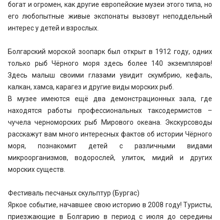
богат и огромен, как другие европейские музеи этого типа, но
его любопытные живые экспонаты вызовут неподдельный
интерес у детей и взрослых.
Болгарский морской зоопарк был открыт в 1912 году, одних
только рыб Чёрного моря здесь более 140 экземпляров!
Здесь малыш своими глазами увидит скумбрию, кефаль,
калкан, хамса, карагез и другие виды морских рыб.
В музее имеются ещё два демонстрационных зала, где
находятся работы профессиональных таксодермистов –
чучела черноморских рыб Мирового океана. Экскурсоводы
расскажут вам много интересных фактов об истории Чёрного
моря, познакомит детей с различными видами
микроорганизмов, водорослей, улиток, мидий и других
морских существ.
Фестиваль песчаных скульптур (Бургас)
Яркое событие, начавшее свою историю в 2008 году! Туристы,
приезжающие в Болгарию в период с июля до середины