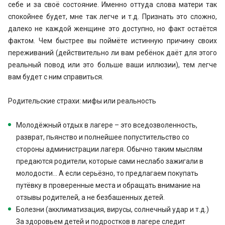
себе и за своё состояние. Именно оттуда слова матери так
спокойнее будет, мне так легче и т.д. Признать это сложно,
далеко не каждой женщине это доступно, но факт остаётся
фактом. Чем быстрее вы поймёте истинную причину своих
переживаний (действительно ли вам ребёнок даёт для этого
реальный повод или это больше ваши иллюзии), тем легче
вам будет с ним справиться.
Родительские страхи: мифы или реальность
Молодёжный отдых в лагере – это вседозволенность,
разврат, пьянство и полнейшее попустительство со
стороны администрации лагеря. Обычно таким мыслям
предаются родители, которые сами неслабо зажигали в
молодости… А если серьёзно, то предлагаем покупать
путёвку в проверенные места и обращать внимание на
отзывы родителей, а не безбашенных детей.
Болезни (акклиматизация, вирусы, солнечный удар и т.д.)
За здоровьем детей и подростков в лагере следит