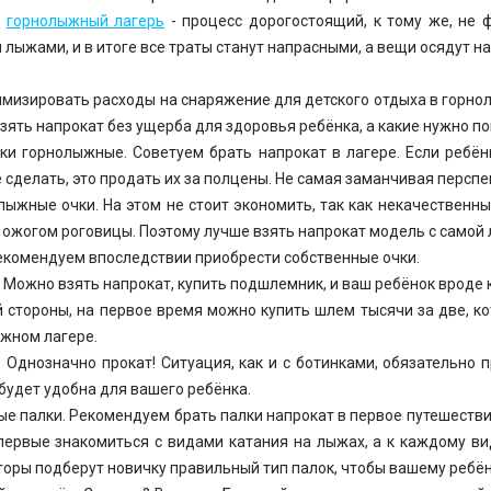
в
горнолыжный лагерь
- процесс дорогостоящий, к тому же, не 
 лыжами, и в итоге все траты станут напрасными, а вещи осядут н
имизировать расходы на снаряжение для детского отдыха в горно
зять напрокат без ущерба для здоровья ребёнка, а какие нужно по
нки горнолыжные. Советуем брать напрокат в лагере. Если ребён
 сделать, это продать их за полцены. Не самая заманчивая перспе
олыжные очки. На этом не стоит экономить, так как некачественны
 ожогом роговицы. Поэтому лучше взять напрокат модель с самой
рекомендуем впоследствии приобрести собственные очки.
. Можно взять напрокат, купить подшлемник, и ваш ребёнок вроде 
й стороны, на первое время можно купить шлем тысячи за две, к
жном лагере.
. Однозначно прокат! Ситуация, как и с ботинками, обязательно 
будет удобна для вашего ребёнка.
ые палки. Рекомендуем брать палки напрокат в первое путешестви
первые знакомиться с видами катания на лыжах, а к каждому ви
торы подберут новичку правильный тип палок, чтобы вашему ребён