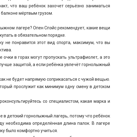
факт, что ваш ребёнок захочет серьёзно заниматься
а балконе мёртвым грузом.
лыжном лагере? Опен Спэйс рекомендует, какие вещи
купать в обязательном порядке.
ку не понравится этот вид спорта, максимум, что вы
ктива.
е очки в горах могут пропускать ультрафиолет, а это
 лучше защитой, а если ребёнка увлечёт горнолыжный
как не будет напрямую соприкасаться с чужой вещью.
оторый прослужит как минимум одну смену в детском
проконсультируйтесь со специалистом, какая марка и
е в детский горнолыжный лагерь, потому что ребёнок
ду необходима определённая длина палок. В лагере
ку было комфортно учиться.