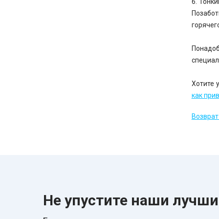
6. Тонк
Позабот
горячег
Понадоб
специал
Хотите 
как при
Возврат 
Не упустите наши лучш