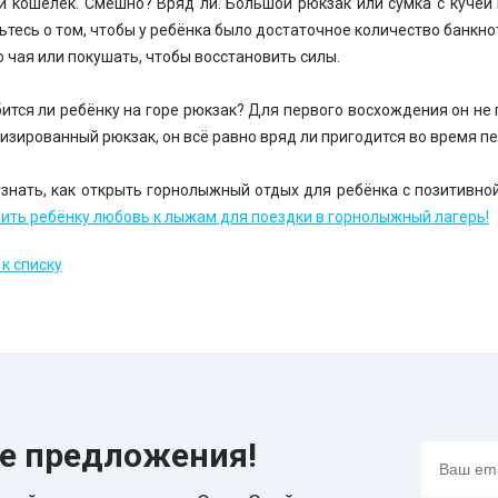
ий кошелёк. Смешно? Вряд ли. Большой рюкзак или сумка с куче
ьтесь о том, чтобы у ребёнка было достаточное количество банкнот
о чая или покушать, чтобы восстановить силы.
ится ли ребёнку на горе рюкзак? Для первого восхождения он не 
изированный рюкзак, он всё равно вряд ли пригодится во время п
узнать, как открыть горнолыжный отдых для ребёнка с позитивно
вить ребёнку любовь к лыжам для поездки в горнолыжный лагерь!
к списку
ие предложения!