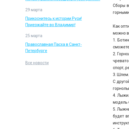
Сборы 
29 марта
горными
Прикоснитесь к истории Руси!
Приезжайте во Владимир!
Как опт
можно в
25 марта
1. Боти
Православная Пасха в Санкт-
сможете
Петербурге
2. Горн
чревато
Все новости
спорт, 
3. Шлем
С друго
горнолы
4. Лыжи
модель 
5. Лыжн
будет в
инструк