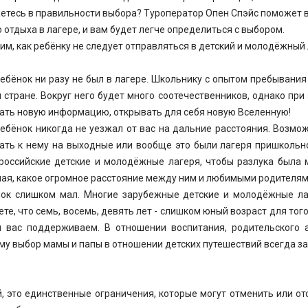
етесь в правильности выбора? Туроператор Опен Спэйс поможет в
 отдыха в лагере, и вам будет легче определиться с выбором.
им, как ребёнку не следует отправляться в детский и молодёжный 
ебёнок ни разу не был в лагере. Школьнику с опытом пребывания
 стране. Вокруг него будет много соотечественников, однако при
ать новую информацию, открывать для себя новую Вселенную!
ебёнок никогда не уезжал от вас на дальние расстояния. Возмож
ать к нему на выходные или вообще это были лагеря пришкольно
российские детские и молодёжные лагеря, чтобы разлука была м
ая, какое огромное расстояние между ним и любимыми родителям
ок слишком мал. Многие зарубежные детские и молодёжные лаг
ете, что семь, восемь, девять лет - слишком юный возраст для тог
 вас поддерживаем. В отношении воспитания, родительского 
му выбор мамы и папы в отношении детских путешествий всегда за
, это единственные ограничения, которые могут отменить или о