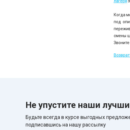
лагеря
з
Когда м
под опи
пережив
смены ш
Звоните
Возврат 
Не упустите наши лучш
Будьте всегда в курcе выгодных предложе
подписавшись на нашу рассылку