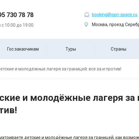
95 730 78 78
booking@opn-space.ru
Москва, проезд Серебр
с 10:00 до 19:00
Гос.заказчикам
Туры
Страны
етские и молодёжные лагеря за границей: все за и против!
ские и молодёжные лагеря за г
тив!
матриваете детские и молодёжные лагеря за границей, как возможн