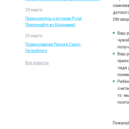
сомнева
29 марта
детского
Прикоснитесь к истории Руси!
Обговор
Приезжайте во Владимир!
Ваш р
25 марта
чужой
Православная Пасха в Санкт-
получ
Петербурге
Ваш р
приех
Все новости
чада 
поним
Ребён
счита
то мы
поэто
Пожалуй