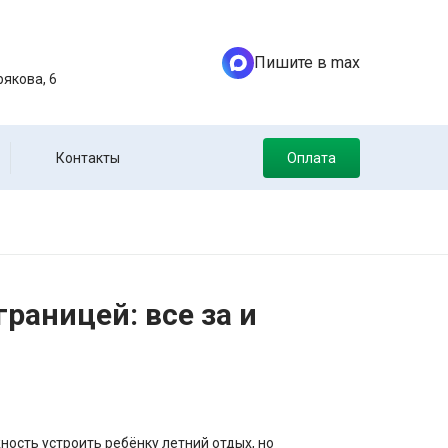
Пишите в max
якова, 6
Контакты
Оплата
раницей: все за и
ость устроить ребёнку летний отдых, но