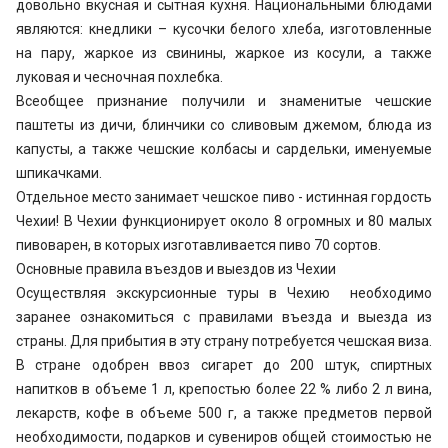
довольно вкусная и сытная кухня. Национальными блюдами
являются: кнедлики – кусочки белого хлеба, изготовленные
на пару, жаркое из свинины, жаркое из косули, а также
луковая и чесночная похлебка.
Всеобщее признание получили и знаменитые чешские
паштеты из дичи, блинчики со сливовым джемом, блюда из
капусты, а также чешские колбасы и сардельки, именуемые
шпикачками.
Отдельное место занимает чешское пиво - истинная гордость
Чехии! В Чехии функционирует около 8 огромных и 80 малых
пивоварен, в которых изготавливается пиво 70 сортов.
Основные правила въездов и выездов из Чехии
Осуществляя экскурсионные туры в Чехию необходимо
заранее ознакомиться с правилами въезда и выезда из
страны. Для прибытия в эту страну потребуется чешская виза.
В стране одобрен ввоз сигарет до 200 штук, спиртных
напитков в объеме 1 л, крепостью более 22 % либо 2 л вина,
лекарств, кофе в объеме 500 г, а также предметов первой
необходимости, подарков и сувениров общей стоимостью не